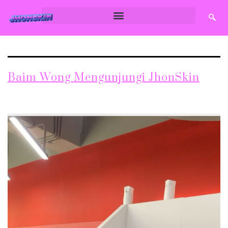
JhonSkin
Baim Wong Mengunjungi JhonSkin