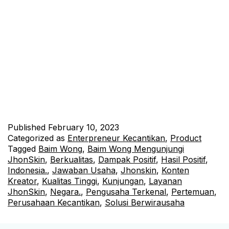
Menjadi Perusahaan Kecantikan Terdepan di Indonesia
JhonSkin adalah perusahaan yang berfokus pada bidang
kecantikan yang berdiri dengan misi untuk memudahkan
masyarakat dalam berwirausaha dan membawa dampak positif
bagi bangsa Indonesia. Dengan visi menjadi perusahaan
kecantikan terdepan yang mampu memberikan solusi bagi
masyarakat, JhonSkin terus berinovasi dan meningkatkan
layanannya. Konten Kreator Baim Wong pernah mengunjungi
JhonSkin…
Continue reading
Published
February 10, 2023
Categorized as
Enterpreneur Kecantikan
,
Product
Tagged
Baim Wong
,
Baim Wong Mengunjungi
JhonSkin
,
Berkualitas
,
Dampak Positif
,
Hasil Positif
,
Indonesia.
,
Jawaban Usaha
,
Jhonskin
,
Konten
Kreator
,
Kualitas Tinggi
,
Kunjungan
,
Layanan
JhonSkin
,
Negara.
,
Pengusaha Terkenal
,
Pertemuan
,
Perusahaan Kecantikan
,
Solusi Berwirausaha