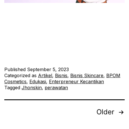
Rahasia Rambut Indah: Tips Perawatan dari Ahli Kecantikan.
Rambut yang sehat dan indah adalah impian setiap individu.
Bagaimana Anda dapat meraih rambut yang tampak sehat,
berkilau, dan indah? Artikel ini akan mengungkap rahasia
perawatan rambut dari para ahli kecantikan yang dapat
membantu Anda mencapai rambut impian. 1. Pilih Shampo
yang Tepat Kunci untuk rambut…
Continue reading
Published
September 5, 2023
Categorized as
Artikel
,
Bisnis
,
Bisnis Skincare
,
BPOM
Cosmetics
,
Edukasi
,
Enterpreneur Kecantikan
Tagged
Jhonskin
,
perawatan
Older