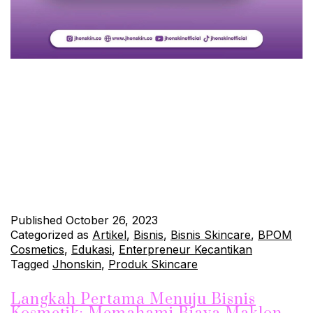
Halo Sobat Jhonskin! Siapa di antara kalian yang tak ingin
memiliki kulit wajah yang sehat dan cantik? Pasti, kita semua
menginginkannya. Nah, untuk mendukung perjalanan
perawatan kulit wajahmu, Jhonskin hadir dengan beragam
produk skincare yang sangat menarik. Apa saja jenis produk
skincare yang ditawarkan oleh Jhonskin untuk wajah? Mari kita
simak bersama! Paket Usaha…
Continue reading
Published
October 26, 2023
Categorized as
Artikel
,
Bisnis
,
Bisnis Skincare
,
BPOM
Cosmetics
,
Edukasi
,
Enterpreneur Kecantikan
Tagged
Jhonskin
,
Produk Skincare
Langkah Pertama Menuju Bisnis