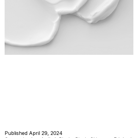
Maklon skincare di Jhonskin adalah pilihan yang cerdas bagi
Anda yang ingin memulai bisnis skincare tanpa harus
menginvestasikan banyak biaya dan waktu dalam infrastruktur
dan peralatan produksi. Jhonskin menawarkan berbagai
keuntungan yang dapat membantu Anda mencapai
kesuksesan dalam bisnis skincare Anda. Kualitas Terjamin
Kualitas produk skincare sangat penting untuk memenangkan
kepercayaan pelanggan. Jhonskin…
Continue reading
Published
April 29, 2024