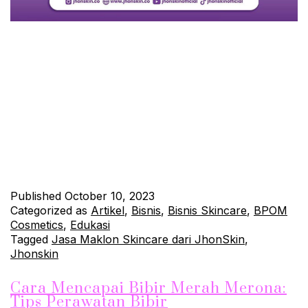
Ketika Anda memutuskan untuk meluncurkan produk skincare
yang inovatif dan berkualitas, salah satu tahap paling penting
adalah memilih bahan-bahan yang akan digunakan. Dalam
artikel ini, kami akan menjelaskan mengapa pemilihan bahan
yang tepat adalah faktor kunci dalam kesuksesan produk
skincare Anda saat menggunakan layanan maklon kosmetik.
Mengapa Pemilihan Bahan Penting? Bahan-bahan yang
digunakan dalam…
Continue reading
Published
October 10, 2023
Categorized as
Artikel
,
Bisnis
,
Bisnis Skincare
,
BPOM
Cosmetics
,
Edukasi
Tagged
Jasa Maklon Skincare dari JhonSkin
,
Jhonskin
Cara Mencapai Bibir Merah Merona:
Tips Perawatan Bibir