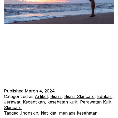
Musim yang berubah-ubah seringkali menjadi momok bagi
kesehatan kita. Perubahan cuaca dan lingkungan dapat
meningkatkan risiko terserang penyakit musiman seperti flu,
pilek, dan alergi. Namun, dengan langkah-langkah pencegahan
yang tepat, sobat Jhonskin dapat mengurangi risiko terkena
penyakit musiman dan tetap sehat sepanjang tahun. Berikut
adalah beberapa kiat pencegahan yang dapat diikuti: 1.
Mencuci Tangan…
Continue reading
Published
March 4, 2024
Categorized as
Artikel
,
Bisnis
,
Bisnis Skincare
,
Edukasi
,
Jerawat
,
Kecantikan
,
kesehatan kulit
,
Perawatan Kulit
,
Skincare
Tagged
Jhonskin
,
kiat-kiat
,
menjaga kesehatan