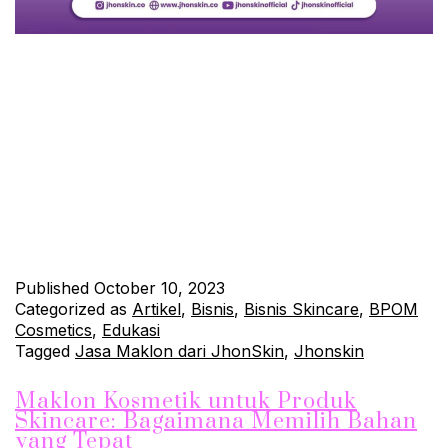
Ketika Anda memasuki dunia bisnis kosmetik, salah satu
pertanyaan penting yang muncul adalah apakah Anda harus
menggunakan layanan maklon kosmetik atau memproduksi
produk sendiri. Setiap pilihan memiliki keuntungan dan kerugian
masing-masing, dan artikel ini akan membantu Anda memahami
perbedaan di antara keduanya serta mengapa penggunaan
layanan maklon bisa menjadi solusi yang cerdas untuk bisnis
kosmetik…
Continue reading
Published
October 10, 2023
Categorized as
Artikel
,
Bisnis
,
Bisnis Skincare
,
BPOM
Cosmetics
,
Edukasi
Tagged
Jasa Maklon dari JhonSkin
,
Jhonskin
Maklon Kosmetik untuk Produk
Skincare: Bagaimana Memilih Bahan
yang Tepat