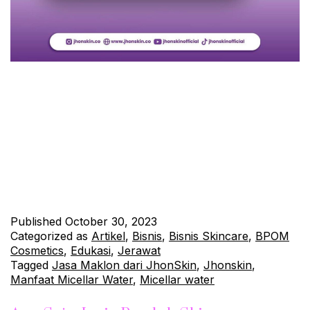
Hallo Sobat JhonSkin! Sebelum kita mulai, ada satu pertanyaan
kecil untukmu: Sebelum kamu menggunakan facial wash, apa
yang biasanya kamu gunakan? Yuk, mari kita bahas lebih lanjut!
Mengapa Perlu Menggunakan Micellar Water Sebelum Facial
Wash? Sebagai masyarakat yang sibuk dan aktif, kita sering
terpapar oleh debu, kotoran, dan polusi sepanjang hari. Ini bisa
membuat…
Continue reading
Published
October 30, 2023
Categorized as
Artikel
,
Bisnis
,
Bisnis Skincare
,
BPOM
Cosmetics
,
Edukasi
,
Jerawat
Tagged
Jasa Maklon dari JhonSkin
,
Jhonskin
,
Manfaat Micellar Water
,
Micellar water