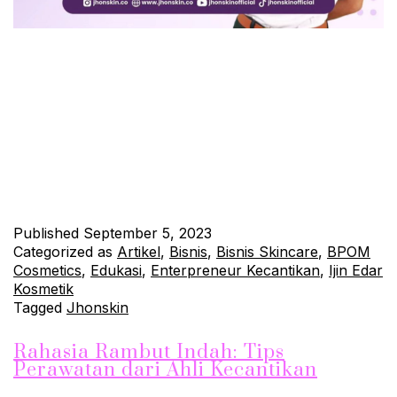
Cara Mencapai Bibir Merah Merona: Tips Perawatan Bibir. Bibir
merah merona adalah salah satu fitur kecantikan yang paling
diinginkan. Bibir yang sehat dan merah alami dapat
meningkatkan penampilan Anda secara keseluruhan. Di sini,
kami akan berbagi beberapa tips perawatan bibir untuk
mencapai bibir yang merah merona. 1. Rutin Menggunakan
Pelembap Bibir Pelembap bibir adalah…
Continue reading
Published
September 5, 2023
Categorized as
Artikel
,
Bisnis
,
Bisnis Skincare
,
BPOM
Cosmetics
,
Edukasi
,
Enterpreneur Kecantikan
,
Ijin Edar
Kosmetik
Tagged
Jhonskin
Rahasia Rambut Indah: Tips
Perawatan dari Ahli Kecantikan