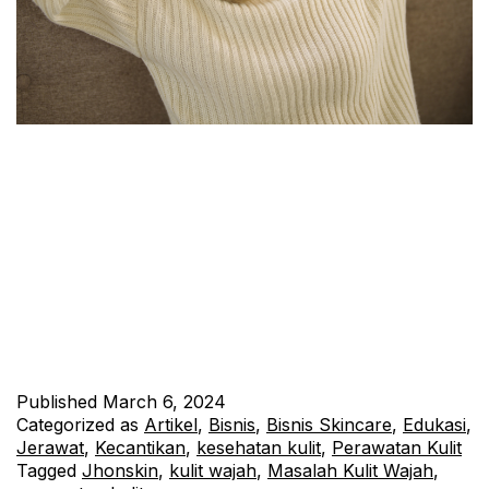
JhonSkin, merek terkemuka dalam perawatan kulit, telah lama
dikenal sebagai mitra terpercaya dalam upaya menjaga
kesehatan kulit wajah. Dengan dedikasi mereka terhadap
inovasi dan penelitian ilmiah, JhonSkin telah menghasilkan
beragam produk yang dirancang khusus untuk memenuhi
kebutuhan unik setiap individu. Dalam artikel ini, kami akan
membahas berbagai tips dan trik dari JhonSkin untuk menjaga
kesehatan…
Continue reading
Published
March 6, 2024
Categorized as
Artikel
,
Bisnis
,
Bisnis Skincare
,
Edukasi
,
Jerawat
,
Kecantikan
,
kesehatan kulit
,
Perawatan Kulit
Tagged
Jhonskin
,
kulit wajah
,
Masalah Kulit Wajah
,