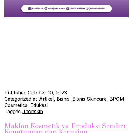
Membuka bisnis di dunia kosmetik dan perawatan kulit adalah
impian bagi banyak pengusaha di bidang kecantikan. Namun,
sebelum Anda memulai, sangat penting untuk memahami biaya
yang terkait dengan proses produksi, terutama jika Anda
mempertimbangkan menggunakan layanan maklon skincare.
Artikel ini akan membahas secara rinci tentang biaya yang
terlibat dalam proses maklon skincare dan mengapa
pemahaman…
Continue reading
Published
October 10, 2023
Categorized as
Artikel
,
Bisnis
,
Bisnis Skincare
,
BPOM
Cosmetics
,
Edukasi
Tagged
Jhonskin
Maklon Kosmetik vs. Produksi Sendiri:
Keuntungan dan Kerugian