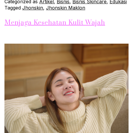
Categorized as
Artikel
,
Bisnis
,
Bisnis Skincare
,
Edukasi
Tagged
Jhonskin
,
Jhonskin Maklon
Menjaga Kesehatan Kulit Wajah