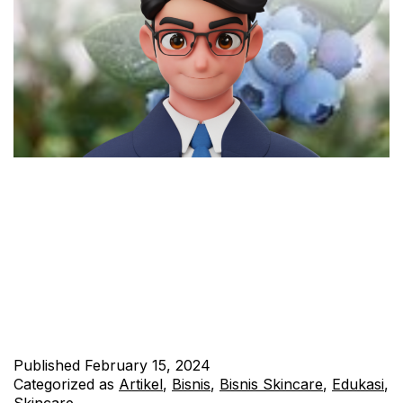
Buah-buahan berwarna biru tidak hanya memikat mata dengan
keindahan alaminya, tetapi juga menyimpan kekayaan nutrisi
yang luar biasa. Dari rasa manis hingga sedikit asam, setiap
gigitan memberikan cita rasa yang berbeda. Dalam artikel ini,
kami akan menjelajahi tujuh jenis buah berwarna biru yang
mengagumkan, mulai dari yang paling dikenal seperti blueberry
hingga yang mungkin kurang…
Continue reading
Published
February 15, 2024
Categorized as
Artikel
,
Bisnis
,
Bisnis Skincare
,
Edukasi
,
Skincare