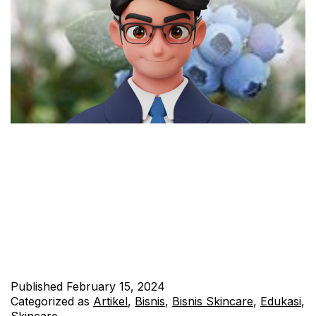
Buah-buahan berwarna biru tidak hanya memikat mata dengan
keindahan alaminya, tetapi juga menyimpan kekayaan nutrisi
yang luar biasa. Dari rasa manis hingga sedikit asam, setiap
gigitan memberikan cita rasa yang berbeda. Dalam artikel ini,
kami akan menjelajahi tujuh jenis buah berwarna biru yang
mengagumkan, mulai dari yang paling dikenal seperti blueberry
hingga yang mungkin kurang…
Continue reading
Published
February 15, 2024
Categorized as
Artikel
,
Bisnis
,
Bisnis Skincare
,
Edukasi
,
Skincare