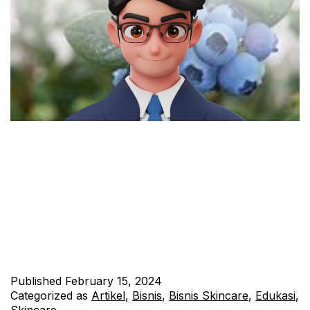
Buah-buahan berwarna biru tidak hanya memikat mata dengan
keindahan alaminya, tetapi juga menyimpan kekayaan nutrisi
yang luar biasa. Dari rasa manis hingga sedikit asam, setiap
gigitan memberikan cita rasa yang berbeda. Dalam artikel ini,
kami akan menjelajahi tujuh jenis buah berwarna biru yang
mengagumkan, mulai dari yang paling dikenal seperti blueberry
hingga yang mungkin kurang…
Continue reading
Published
February 15, 2024
Categorized as
Artikel
,
Bisnis
,
Bisnis Skincare
,
Edukasi
,
Skincare