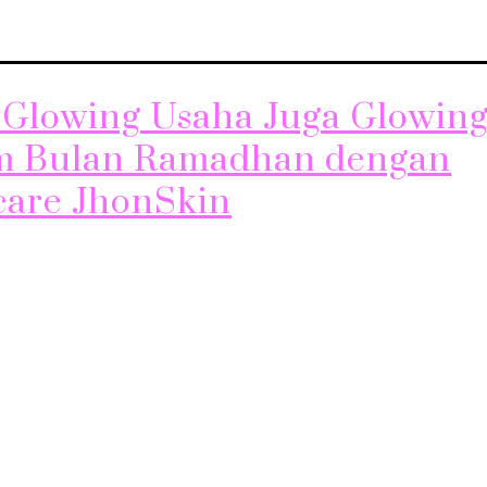
t Glowing Usaha Juga Glowin
m Bulan Ramadhan dengan
care JhonSkin
wing Usaha Juga Glowing Bulan Ramadhan adalah momen 
sial bagi umat muslim di seluruh dunia. Selain berpuasa, bul
 dijadikan waktu untuk melakukan introspeksi dan berbenah d
sa selama sehari penuh juga bisa membuat tubuh menjadi l
asi, termasuk kulit wajah yang menjadi kering dan kusam.