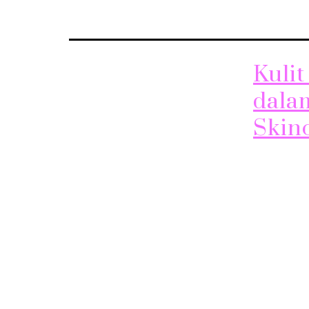
Kuli
dala
Skin
Kulit Glo
sangat spe
seringkali
Namun, pua
dan dehidr
reading