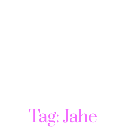
Tag:
Jahe