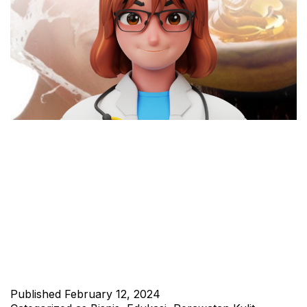
Wajah kering seringkali menjadi masalah yang membuat kulit
terasa kaku, kasar, dan kurang bersinar. Faktor seperti cuaca,
paparan sinar matahari, penggunaan produk perawatan yang
tidak cocok, dan pola makan yang kurang sehat dapat
menyebabkan kulit menjadi kering. Namun, Anda tidak perlu
khawatir karena ada solusi alami yang efektif untuk
melembapkan dan meremajakan kulit Anda, yaitu…
Continue
reading
Published
February 12, 2024