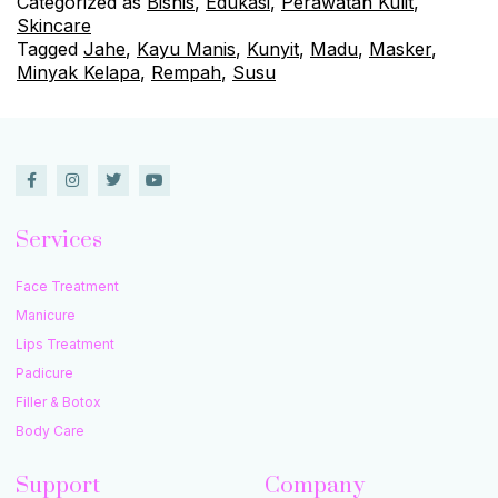
Categorized as
Bisnis
,
Edukasi
,
Perawatan Kulit
,
Skincare
Tagged
Jahe
,
Kayu Manis
,
Kunyit
,
Madu
,
Masker
,
Minyak Kelapa
,
Rempah
,
Susu
Services
Face Treatment
Manicure
Lips Treatment
Padicure
Filler & Botox
Body Care
Support
Company