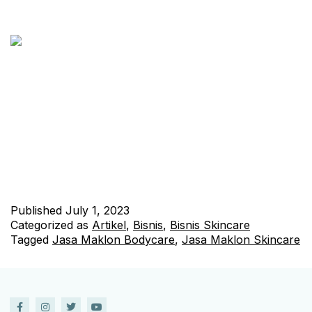
Di era modern ini, industri kecantikan terus berkembang pesat.
Banyak orang yang tertarik untuk memulai bisnis skincare atau
produk perawatan tubuh mereka sendiri. Namun, tidak semua
orang memiliki sumber daya, waktu, atau pengetahuan yang
cukup untuk membuat produk skincare atau bodycare mereka
sendiri. Inilah mengapa Jasa Maklon Skincare dan Bodycare
dari JhonSkin hadir sebagai solusi…
Continue reading
Published
July 1, 2023
Categorized as
Artikel
,
Bisnis
,
Bisnis Skincare
Tagged
Jasa Maklon Bodycare
,
Jasa Maklon Skincare