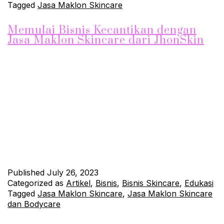
Tagged
Jasa Maklon Skincare
Memulai Bisnis Kecantikan dengan
Jasa Maklon Skincare dari JhonSkin
Industri kecantikan dan perawatan kulit adalah salah satu
sektor yang sedang berkembang pesat, terutama di kalangan
wanita usia 20-30 tahun yang semakin peduli dengan
penampilan dan kesehatan kulit. Banyak dari mereka yang
tertarik untuk memulai bisnis skincare sendiri, namun seringkali
terbentur oleh biaya produksi, riset, dan perizinan. Untungnya,
JhonSkin hadir dengan Jasa Maklon Skincare yang…
Continue
reading
Published
July 26, 2023
Categorized as
Artikel
,
Bisnis
,
Bisnis Skincare
,
Edukasi
Tagged
Jasa Maklon Skincare
,
Jasa Maklon Skincare
dan Bodycare