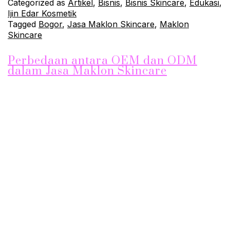
Categorized as
Artikel
,
Bisnis
,
Bisnis Skincare
,
Edukasi
,
Ijin Edar Kosmetik
Tagged
Bogor
,
Jasa Maklon Skincare
,
Maklon
Skincare
Perbedaan antara OEM dan ODM
dalam Jasa Maklon Skincare
Apakah Anda sedang mencari jasa maklon skincare untuk merk
produk Anda? Sebelum Anda memilih, penting untuk memahami
perbedaan antara OEM (Original Equipment Manufacturer) dan
ODM (Original Design Manufacturer). Meskipun keduanya
menawarkan layanan maklon, ada perbedaan penting yang
perlu Anda ketahui. OEM (Original Equipment Manufacturer)
OEM adalah layanan maklon di mana Anda dapat
menggunakan merek…
Continue reading