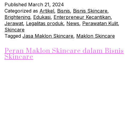
Published
March 21, 2024
Categorized as
Artikel
,
Bisnis
,
Bisnis Skincare
,
Brightening
,
Edukasi
,
Enterpreneur Kecantikan
,
Jerawat
,
Legalitas produk
,
News
,
Perawatan Kulit
,
Skincare
Tagged
Jasa Maklon Skincare
,
Maklon Skincare
Peran Maklon Skincare dalam Bisnis
Skincare
Jika Anda ingin memulai bisnis skincare, salah satu hal yang
perlu Anda pelajari adalah peran maklon skincare. Maklon
skincare adalah proses di mana Anda bekerja sama dengan
pihak ketiga untuk memproduksi produk skincare dengan
merek Anda sendiri. Dalam artikel ini, kami akan membahas
peran maklon skincare dalam bisnis skincare dan mengapa ini
bisa menjadi pilihan…
Continue reading