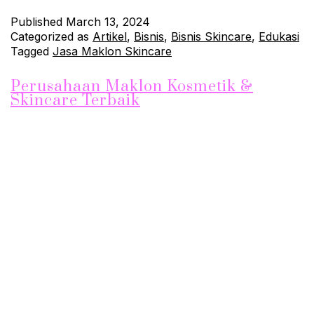
Published
March 13, 2024
Categorized as
Artikel
,
Bisnis
,
Bisnis Skincare
,
Edukasi
Tagged
Jasa Maklon Skincare
Perusahaan Maklon Kosmetik &
Skincare Terbaik
Dalam dunia kecantikan yang begitu kompetitif, memiliki
produk skincare berkualitas tinggi adalah kunci utama untuk
membedakan bisnis Anda dari yang lain. JhonSkin hadir
sebagai mitra yang dapat Anda percayai untuk mewujudkan
visi Anda dalam industri kecantikan. Dengan fokus pada
kualitas, inovasi, dan kepuasan pelanggan, kami merupakan
pilihan terbaik untuk memenuhi kebutuhan maklon produk
skincare Anda.…
Continue reading