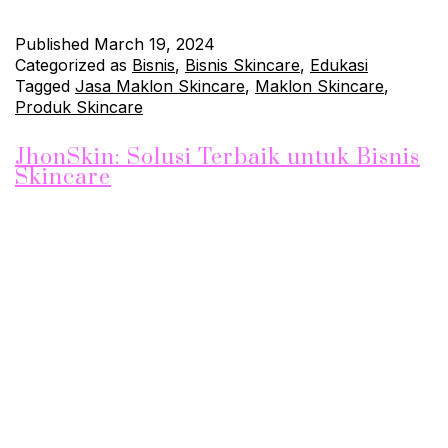
Published
March 19, 2024
Categorized as
Bisnis
,
Bisnis Skincare
,
Edukasi
Tagged
Jasa Maklon Skincare
,
Maklon Skincare
,
Produk Skincare
JhonSkin: Solusi Terbaik untuk Bisnis
Skincare
Apakah Anda bermimpi memiliki lini produk skincare berkualitas
tinggi dengan harga yang terjangkau? Jika ya, maka JhonSkin
adalah jawabannya. Sebagai pelopor dalam industri ini, kami
menyediakan jasa maklon skincare terbaik dengan harga
pabrik yang murah. Mengapa Memilih JhonSkin? Kualitas
Tak Tertandingi: Kami memahami pentingnya kualitas dalam
produk skincare. Oleh karena itu, setiap…
Continue reading