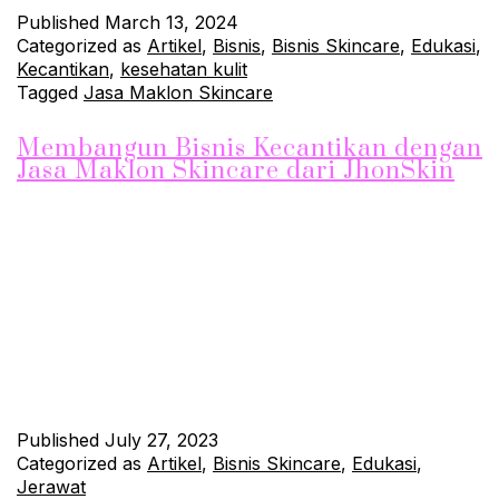
Published
March 13, 2024
Categorized as
Artikel
,
Bisnis
,
Bisnis Skincare
,
Edukasi
,
Kecantikan
,
kesehatan kulit
Tagged
Jasa Maklon Skincare
Membangun Bisnis Kecantikan dengan
Jasa Maklon Skincare dari JhonSkin
Bisnis di industri kecantikan telah menjadi pilihan menarik bagi
banyak orang, terutama para wanita usia 20-30 tahun yang
memiliki minat dan antusiasme dalam dunia kecantikan. Namun,
untuk memulai bisnis skincare sendiri, banyak kendala yang
harus dihadapi, seperti riset, pengembangan produk, dan
perizinan. JhonSkin hadir dengan Jasa Maklon Skincare yang
menjadi solusi efektif bagi para calon…
Continue reading
Published
July 27, 2023
Categorized as
Artikel
,
Bisnis Skincare
,
Edukasi
,
Jerawat