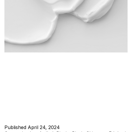
Bogor merupakan salah satu kota di Indonesia yang terkenal
dengan keindahan alamnya. Selain itu, Bogor juga memiliki
banyak perusahaan yang bergerak di bidang kecantikan,
termasuk jasa maklon skincare dan kosmetik. Jasa maklon
skincare dan kosmetik merupakan layanan yang ditawarkan
oleh perusahaan untuk membantu produsen skincare dan
kosmetik dalam proses produksi. Keuntungan Menggunakan
Jasa Maklon…
Continue reading
Published
April 24, 2024