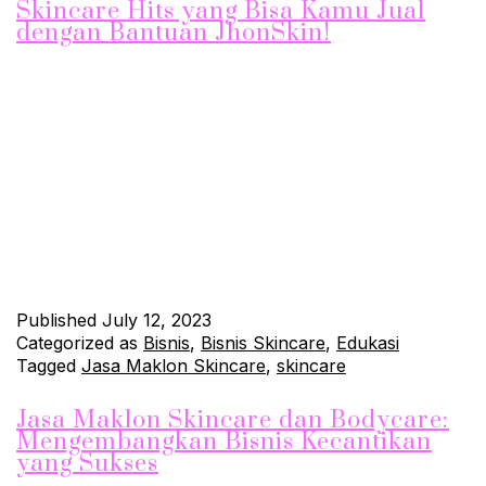
Skincare Hits yang Bisa Kamu Jual
dengan Bantuan JhonSkin!
Industri skincare terus berkembang pesat dengan munculnya
produk-produk baru yang inovatif dan efektif. Jika Anda
tertarik untuk menjalankan bisnis skincare yang sukses, berikut
ini adalah beberapa skincare hits yang bisa Anda jual dengan
bantuan JhonSkin. Dengan dukungan dan kualitas produk
JhonSkin, Anda dapat memasarkan produk-produk ini dan
memenuhi kebutuhan konsumen yang terus berkembang.
Serum…
Continue reading
Published
July 12, 2023
Categorized as
Bisnis
,
Bisnis Skincare
,
Edukasi
Tagged
Jasa Maklon Skincare
,
skincare
Jasa Maklon Skincare dan Bodycare:
Mengembangkan Bisnis Kecantikan
yang Sukses