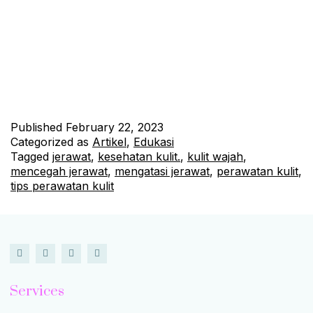
penampilan dan membuat kita merasa kurang percaya diri.
Berikut adalah beberapa tips yang dapat membantu mengatasi
dan mencegah timbulnya jerawat. Membersihkan Wajah
Secara Teratur Membersihkan wajah secara teratur adalah
kunci untuk mencegah timbulnya jerawat. Gunakan sabun…
Continue reading
Published
February 22, 2023
Categorized as
Artikel
,
Edukasi
Tagged
jerawat
,
kesehatan kulit.
,
kulit wajah
,
mencegah jerawat
,
mengatasi jerawat
,
perawatan kulit
,
tips perawatan kulit
Services