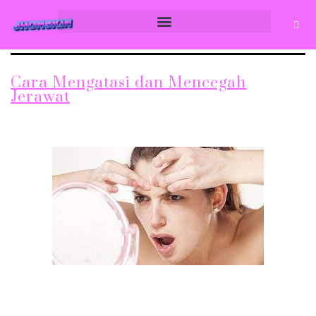
Cara Mengatasi dan Mencegah
Jerawat
Jerawat adalah masalah kulit yang umum terjadi pada remaja
dan dewasa muda. Munculnya jerawat dapat mengganggu