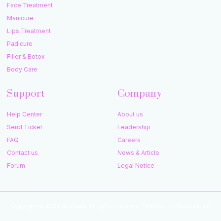
Face Treatment
Manicure
Lips Treatment
Padicure
Filler & Botox
Body Care
Support
Company
Help Center
About us
Send Ticket
Leadership
FAQ
Careers
Contact us
News & Article
Forum
Legal Notice
Copyright © 2022 Neermala, All rights reserved. Powered by MoxCreative.