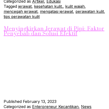
Categorized as
Artikel
,
Edukasi
Tagged
jerawat
,
kesehatan kulit.
,
kulit wajah
,
mencegah jerawat
,
mengatasi jerawat
,
perawatan kulit
,
tips perawatan kulit
Menyingkirkan Jerawat di Pipi: Faktor
Penyebab dan Solusi Efektif
Jerawat adalah masalah kulit yang biasanya terjadi akibat
tersumbatnya folikel rambut oleh minyak dan sel kulit mati.
Jerawat sering muncul di area tubuh yang memiliki banyak
kelenjar minyak, seperti pipi. Oleh karena itu, penting bagi kita
untuk mengetahui penyebab jerawat di pipi dan cara
mengatasinya.
Published
February 13, 2023
Categorized as
Enterpreneur Kecantikan
,
News