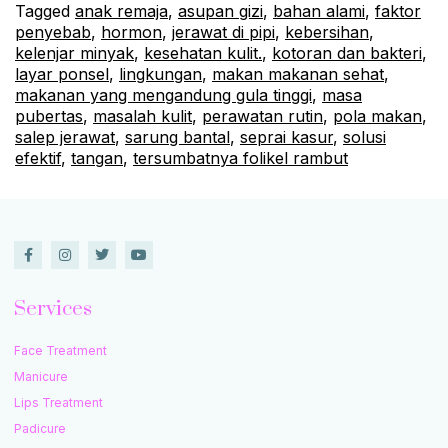
Tagged
anak remaja
,
asupan gizi
,
bahan alami
,
faktor
penyebab
,
hormon
,
jerawat di pipi
,
kebersihan
,
kelenjar minyak
,
kesehatan kulit.
,
kotoran dan bakteri
,
layar ponsel
,
lingkungan
,
makan makanan sehat
,
makanan yang mengandung gula tinggi
,
masa
pubertas
,
masalah kulit
,
perawatan rutin
,
pola makan
,
salep jerawat
,
sarung bantal
,
seprai kasur
,
solusi
efektif
,
tangan
,
tersumbatnya folikel rambut
Services
Face Treatment
Manicure
Lips Treatment
Padicure