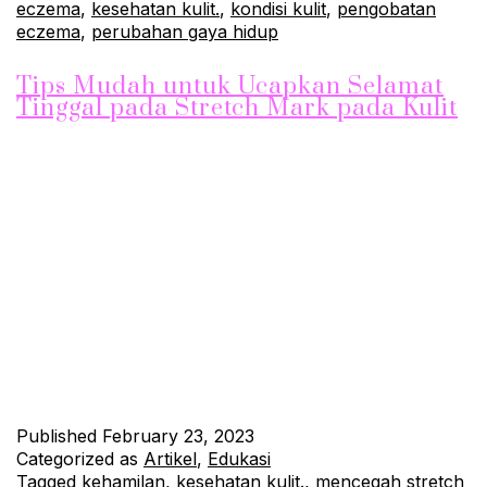
eczema
,
kesehatan kulit.
,
kondisi kulit
,
pengobatan
eczema
,
perubahan gaya hidup
Tips Mudah untuk Ucapkan Selamat
Tinggal pada Stretch Mark pada Kulit
Ucapkan Selamat Tinggal pada Stretch Mark Stretch mark
atau garis-garis halus pada kulit adalah hal yang umum terjadi,
terutama pada wanita yang sedang hamil atau yang baru
melahirkan. Namun, stretch mark juga dapat terjadi pada orang
yang mengalami perubahan berat badan secara drastis. Berikut
adalah beberapa tips yang dapat membantu mencegah dan
mengatasi stretch…
Continue reading
Published
February 23, 2023
Categorized as
Artikel
,
Edukasi
Tagged
kehamilan
,
kesehatan kulit.
,
mencegah stretch