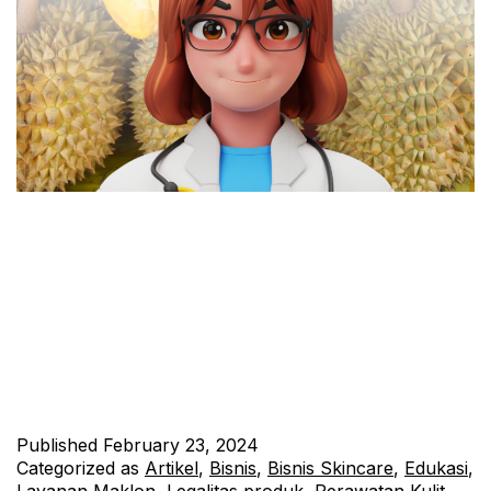
Musim durian merupakan waktu yang dinanti-nanti oleh banyak
orang. Buah dengan aroma yang khas dan rasa yang memikat
ini sering kali menjadi bahan pembicaraan utama di sepanjang
musimnya. Namun, meskipun kelezatan durian sulit untuk
ditolak, konsumsi berlebihan dapat membawa dampak negatif
pada kesehatan kulit Anda. Durian: Buah Ikonik Asia Tenggara
Durian, dikenal sebagai “raja buah”…
Continue reading
Published
February 23, 2024
Categorized as
Artikel
,
Bisnis
,
Bisnis Skincare
,
Edukasi
,
Layanan Maklon
,
Legalitas produk
,
Perawatan Kulit