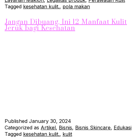
Tagged
kesehatan kulit.
,
pola makan
Jangan Dibuang, Ini 12 Manfaat Kulit
Jeruk bagi Kesehatan
Sobat Jhonskin, tahukah kamu bahwa kulit jeruk yang
seringkali kita buang begitu saja memiliki sejumlah manfaat luar
biasa bagi kesehatan tubuh kita? Kulit jeruk ternyata
mengandung berbagai zat yang dapat memberikan kontribusi
positif untuk kesehatan dan kebugaran kita. Yuk, simak 12
manfaat kulit jeruk yang perlu kita ketahui! 1. Kaya akan Serat
Kulit jeruk…
Continue reading
Published
January 30, 2024
Categorized as
Artikel
,
Bisnis
,
Bisnis Skincare
,
Edukasi
Tagged
kesehatan kulit.
,
kulit