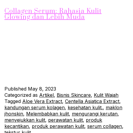
Collagen Serum: Rahasia Kulit
Glowing dan Lebih Muda
Collagen Serum adalah salah satu produk maklon Jhonskin
yang saat ini tengah populer. Produk ini Diperkaya dengan
Kandungan Collagen yang sangat efektif dalam Merawat Kulit
Wajah. Dalam artikel ini, kita akan membahas lebih lanjut
mengenai manfaat Serum Collagen dan kandungan lainnya
yang dimilikinya. Apa Itu Serum Collagen? Serum Collagen
adalah serum wajah yang…
Continue reading
Published
May 8, 2023
Categorized as
Artikel
,
Bisnis Skincare
,
Kulit Wajah
Tagged
Aloe Vera Extract
,
Centella Asiatica Extract
,
kandungan serum kolagen
,
kesehatan kulit.
,
maklon
jhonskin
,
Melembabkan kulit
,
mengurangi kerutan
,
menyejukkan kulit
,
perawatan kulit
,
produk
kecantikan
,
produk perawatan kulit
,
serum collagen
,
tekstur kulit