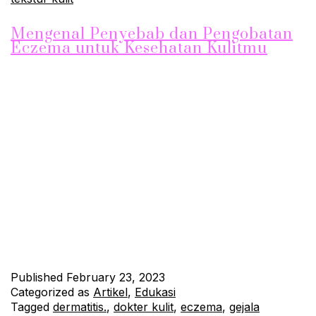
Mengenal Penyebab dan Pengobatan
Eczema untuk Kesehatan Kulitmu
Mengenal Penyebab dan Pengobatan Eczema untuk Kesehatan
Kulitmu Eczema adalah suatu kondisi kulit yang dapat
membuat kulitmu gatal, kering, dan meradang. Meskipun tidak
berbahaya, kondisi ini dapat sangat mengganggu. Berikut
adalah beberapa informasi tentang penyebab dan pengobatan
eczema yang dapat membantumu memperbaiki kesehatan
kulitmu. Penyebab Eczema Penyebab eczema belum…
Continue reading
Published
February 23, 2023
Categorized as
Artikel
,
Edukasi
Tagged
dermatitis.
,
dokter kulit
,
eczema
,
gejala