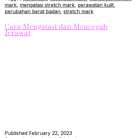
mark
,
mengatasi stretch mark
,
perawatan kulit
,
perubahan berat badan
,
stretch mark
Cara Mengatasi dan Mencegah
Jerawat
Jerawat adalah masalah kulit yang umum terjadi pada remaja
dan dewasa muda. Munculnya jerawat dapat mengganggu
penampilan dan membuat kita merasa kurang percaya diri.
Berikut adalah beberapa tips yang dapat membantu mengatasi
dan mencegah timbulnya jerawat. Membersihkan Wajah
Secara Teratur Membersihkan wajah secara teratur adalah
kunci untuk mencegah timbulnya jerawat. Gunakan sabun…
Continue reading
Published
February 22, 2023