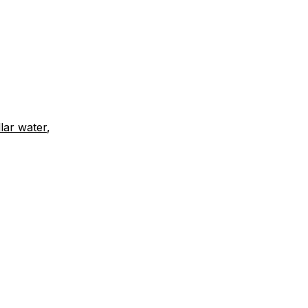
an
bukti
at
lar water
,