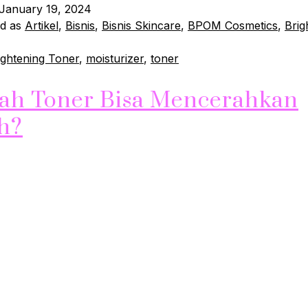
January 19, 2024
ed as
Artikel
,
Bisnis
,
Bisnis Skincare
,
BPOM Cosmetics
,
Brig
ightening Toner
,
moisturizer
,
toner
ah Toner Bisa Mencerahkan
h?
 JhonSkin! Apakah Anda sering bertanya-tanya apakah ton
n wajah? Jika ya, Anda bukan satu-satunya. Kulit yang ce
adalah impian banyak dari kita. Tapi, seberapa efektif ton
n kulit wajah? Mari kita gali lebih dalam. Apa itu Toner? 
duk perawatan kulit ringan yang biasanya digunakan setel
hkan…
Continue reading