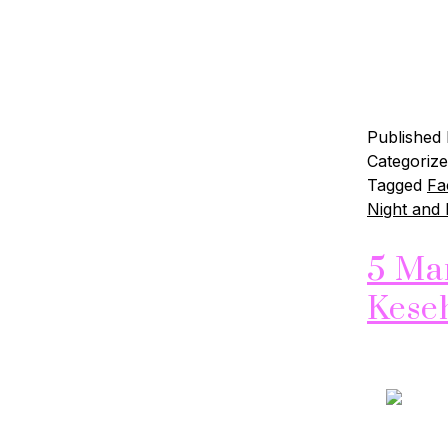
satu cara
merawat ku
kualitasny
membantu 
Published
Categoriz
Tagged
Fa
Night and
5 Ma
Kese