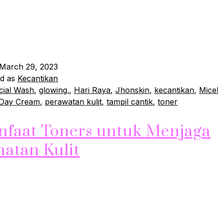
 untuk memastikan penampilan yang sempurna adalah deng
lit wajah. JhonSkin, brand perawatan kulit yang sudah ter
a. Menawarkan rangkaian produk perawatan kulit yang dap
kamu tampil cantik dan glowing…
Continue reading
March 29, 2023
ed as
Kecantikan
cial Wash
,
glowing.
,
Hari Raya
,
Jhonskin
,
kecantikan
,
Micel
 Day Cream
,
perawatan kulit
,
tampil cantik
,
toner
nfaat Toners untuk Menjaga
hatan Kulit
Solusi Efektif untuk Menghilangkan Jerawat dan Bekasnya