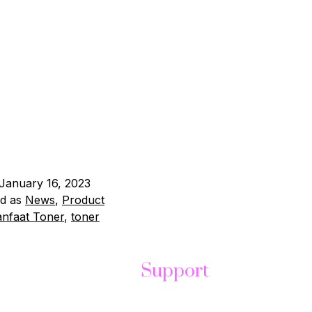
ah produk skincare yang umumnya diaplikasikan pada kulit
kan wajah. Meskipun keberadaannya tidak sepopuler prod
ainnya, toner memiliki banyak manfaat yang tidak boleh di
nggunaan toner secara teratur dapat membantu menjaga k
membuatnya terlihat lebih sehat, terawat, dan cerah. Berikut 
manfaat toner bagi kesehatan kulit: Menyeimbangkan…
Con
January 16, 2023
ed as
News
,
Product
nfaat Toner
,
toner
Support
t
Help Center