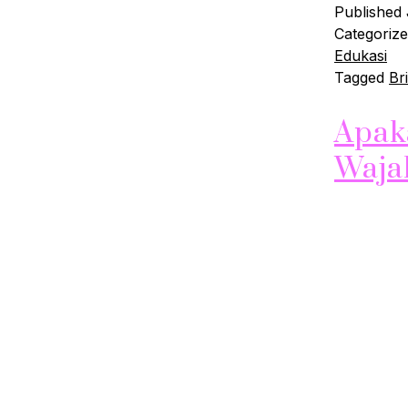
Published
Categoriz
Edukasi
Tagged
Br
Apak
Waja
Halo Sobat
mencerahka
bercahaya 
mencerahka
adalah pro
membersi