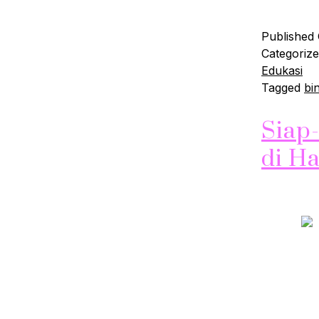
Published
Categoriz
Edukasi
Tagged
bin
Siap
di H
Siap-Siap 
yang beru