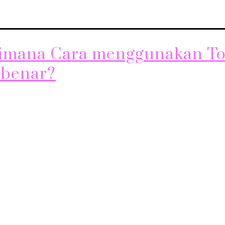
imana Cara menggunakan T
 benar?
t JhonSkin! Apakah Anda sering bingung tentang bagaiman
n toner yang benar? Toner adalah langkah penting dalam 
 kulit Anda, dan penggunaannya dengan benar dapat mem
besar dalam penampilan kulit Anda. Mari kita pelajari car
 benar untuk membantu kulit Anda tetap sehat dan segar. 
 wajah…
Continue reading