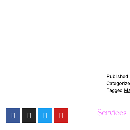
Toner adal
membersih
skincare l
remeh. Pe
kulit dan 
beberapa 
reading
Published
Categoriz
Tagged
Ma
Services
Face Treatmen