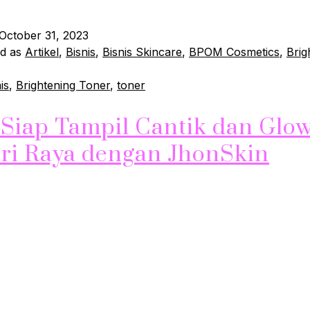
October 31, 2023
ed as
Artikel
,
Bisnis
,
Bisnis Skincare
,
BPOM Cosmetics
,
Brig
is
,
Brightening Toner
,
toner
-Siap Tampil Cantik dan Glo
ari Raya dengan JhonSkin
Tampil Glowing di Hari Raya Menjelang Hari Raya, banyak da
saha tampil cantik dan menawan dalam berbagai kesempata