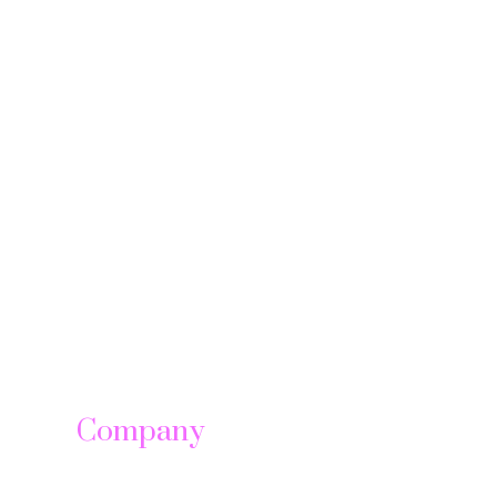
 setelah
uk
anggap
esehatan
ini adalah
tinue
Company
About us