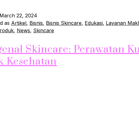
March 22, 2024
ed as
Artikel
,
Bisnis
,
Bisnis Skincare
,
Edukasi
,
Layanan Mak
produk
,
News
,
Skincare
enal Skincare: Perawatan Ku
k Kesehatan
incare? Skincare adalah rangkaian perawatan kulit yang be
aga dan meningkatkan kesehatan serta kecantikan kulit. P
erdiri dari berbagai jenis seperti cleanser, toner, serum, pe
 Setiap jenis produk memiliki fungsi dan manfaat yang be
aga dan memperbaiki kondisi kulit. Jenis-jenis Skincare 