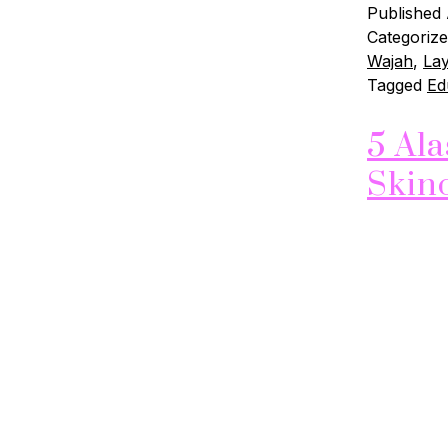
Published
Categoriz
Wajah
,
La
Tagged
Ed
5 Al
Skin
hari adala
kulit memi
mengembal
malam hari
Berikut in
malam har