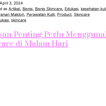
April 3, 2024
ed as
Artikel
,
Bisnis
,
Bisnis Skincare
,
Edukasi
,
kesehatan kuli
yanan Maklon
,
Perawatan Kulit
,
Product
,
Skincare
ukasi
,
skincare
asan Penting Perlu Menggun
care di Malam Hari
h waktu yang penting untuk merawat kulit wajah kita. Saat ki
liki kesempatan untuk memperbaiki dirinya sendiri dan
ikan kelembapannya. Oleh karena itu, menggunakan skinca
 sangat penting untuk menjaga kesehatan dan kecantikan ku
i adalah 5 alasan mengapa kamu perlu menggunakan skincar
i: 1.…
Continue reading