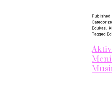
beberapa 
Published
Categoriz
Edukasi
,
K
Tagged
Ed
Aktiv
Meni
Mus
Musim yan
berolahrag