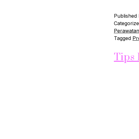
Published
Categoriz
Perawatan 
Tagged
Pr
Tips 
Industri s
orang yang
orang mem
mereka sen
maklon ski
layanan 