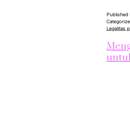
Published
Categoriz
Legalitas 
Meng
untu
Apa Itu Sk
untuk menj
skincare t
sunscreen.
untuk menj