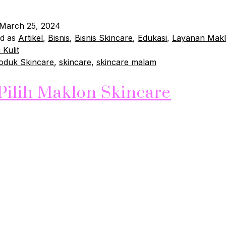
March 25, 2024
ed as
Artikel
,
Bisnis
,
Bisnis Skincare
,
Edukasi
,
Layanan Mak
Kulit
oduk Skincare
,
skincare
,
skincare malam
Pilih Maklon Skincare
kincare semakin berkembang pesat di Indonesia, dan semak
 tertarik untuk memulai bisnis skincare sendiri. Namun, ti
iliki kemampuan atau sumber daya untuk membuat produk
diri. Inilah mengapa banyak orang memilih untuk menggun
ncare. Apa itu Jasa Maklon Skincare? Jasa maklon skinca
yang…
Continue reading