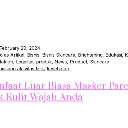
 tahun adalah kunci untuk meningkatkan kesehatan secara
n. Apapun musimnya, terdapat berbagai aktivitas fisik yang
dan memberikan manfaat besar bagi kesehatan. Mari kita b
i antaranya: 1. Musim Semi: Melakukan Berbagai Aktivitas
…
Continue reading
February 29, 2024
ed as
Artikel
,
Bisnis
,
Bisnis Skincare
,
Brightening
,
Edukasi
,
K
Maklon
,
Legalitas produk
,
News
,
Product
,
Skincare
iasaan aktivitas fisik
,
kesehatan
nfaat Luar Biasa Masker Par
k Kulit Wajah Anda