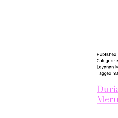
Masker par
manfaat m
kaya akan 
Anda. Ber
1. Member
Continue 
Published
Categoriz
Layanan 
Tagged
ma
Duri
Meru