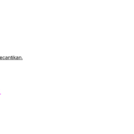
 bisa
ahas
 Luar
ecantikan
,
e