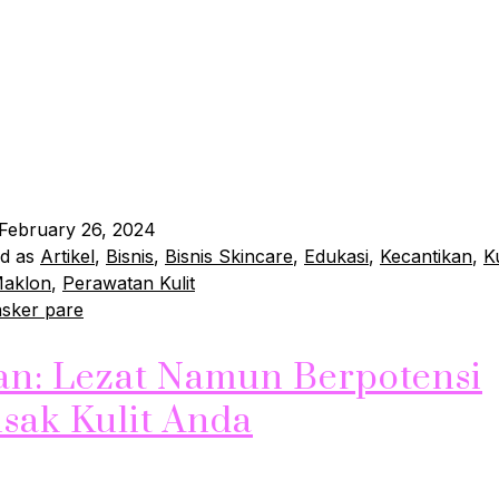
e, mungkin tidak banyak yang tahu, ternyata memiliki seju
enakjubkan untuk kulit wajah Anda. Dengan kandungan ala
nutrisi, pare bisa menjadi solusi yang tepat untuk perawata
ikut adalah beberapa manfaat utama dari menggunakan ma
sihkan Minyak Berlebih pada Wajah Salah satu masalah 
reading
February 26, 2024
ed as
Artikel
,
Bisnis
,
Bisnis Skincare
,
Edukasi
,
Kecantikan
,
K
Maklon
,
Perawatan Kulit
sker pare
an: Lezat Namun Berpotensi
sak Kulit Anda