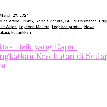
jenis skincare yang dapat…
Continue reading
March 20, 2024
ed as
Artikel
,
Bisnis
,
Bisnis Skincare
,
BPOM Cosmetics
,
Brig
ulit Wajah
,
Layanan Maklon
,
Legalitas produk
,
News
ukasi
,
kecantikan
itas Fisik yang Dapat
ngkatkan Kesehatan di Setia
im
g berubah-ubah seringkali dapat memengaruhi motivasi un
a. Namun, menjaga kebiasaan aktivitas fisik tetap konsiste