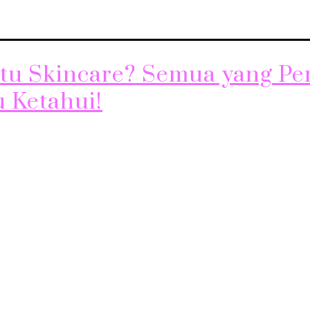
Itu Skincare? Semua yang Pe
 Ketahui!
adalah serangkaian perawatan yang dilakukan untuk menjag
lit agar tetap sehat dan terlihat cantik. Perawatan ini meli
n produk-produk khusus yang mengandung bahan-bahan a
 bagi kulit. Skincare tidak hanya sekedar rutinitas kecantik
akan investasi jangka panjang dalam kesehatan kulit. Ma
Skincare memiliki banyak manfaat yang dapat…
Continue re