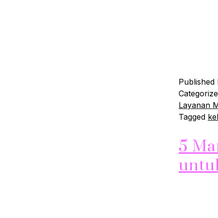
sepanjang
keseluruha
dinikmati 
beberapa d
Ruangan
Published
Categoriz
Layanan 
Tagged
keb
5 Ma
untu