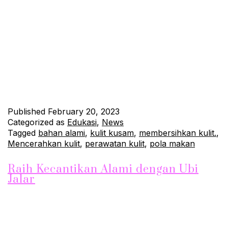
Tips untuk Mencerahkan Kulit Kusam Kulit kusam dapat
terjadi karena berbagai faktor, seperti paparan sinar matahari,
kelelahan, kurangnya asupan nutrisi, stres, dan faktor usia.
Namun, tidak perlu khawatir karena ada beberapa tips yang
dapat membantu mencerahkan kulit kusam. Perhatikan Pola
Makan Polanya makan yang kurang sehat dan tidak…
Continue reading
Published
February 20, 2023
Categorized as
Edukasi
,
News
Tagged
bahan alami
,
kulit kusam
,
membersihkan kulit.
,
Mencerahkan kulit
,
perawatan kulit
,
pola makan
Raih Kecantikan Alami dengan Ubi
Jalar