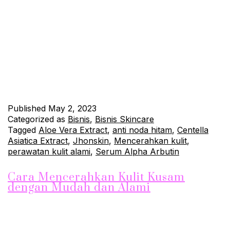
Jika Anda ingin memiliki kulit cerah, segar, dan sehat, maka
Serum Alpha Arbutin bisa menjadi pilihan tepat untuk Anda.
Produk ini merupakan salah satu produk maklon Jhonskin yang
terkenal dengan kualitasnya dalam merawat kulit. Dengan
kandungan Alpha Arbutin yang kaya, Serum Alpha Arbutin
mampu mencerahkan kulit kusam, mencegah hiperpigmentasi,
dan mengurangi noda hitam. Selain itu,…
Continue reading
Published
May 2, 2023
Categorized as
Bisnis
,
Bisnis Skincare
Tagged
Aloe Vera Extract
,
anti noda hitam
,
Centella
Asiatica Extract
,
Jhonskin
,
Mencerahkan kulit
,
perawatan kulit alami
,
Serum Alpha Arbutin
Cara Mencerahkan Kulit Kusam
dengan Mudah dan Alami