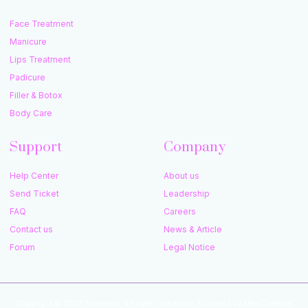
Face Treatment
Manicure
Lips Treatment
Padicure
Filler & Botox
Body Care
Support
Company
Help Center
About us
Send Ticket
Leadership
FAQ
Careers
Contact us
News & Article
Forum
Legal Notice
Copyright © 2022 Neermala, All rights reserved. Powered by MoxCreative.