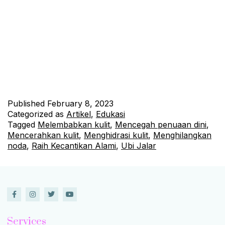
Raih Kecantikan Alami dengan Ubi Jalar Kecantikan adalah
salah satu hal yang diinginkan oleh setiap wanita. Berbagai
produk kecantikan dan perawatan kulit seringkali memiliki
bahan-bahan kimia yang kurang baik bagi kulit. Namun,
ternyata ada bahan alami yang bisa digunakan untuk membuat
kulit tampak lebih cerah dan sehat, yaitu ubi jalar. Ubi jalar
memiliki banyak…
Continue reading
Published
February 8, 2023
Categorized as
Artikel
,
Edukasi
Tagged
Melembabkan kulit
,
Mencegah penuaan dini
,
Mencerahkan kulit
,
Menghidrasi kulit
,
Menghilangkan
noda
,
Raih Kecantikan Alami
,
Ubi Jalar
Services