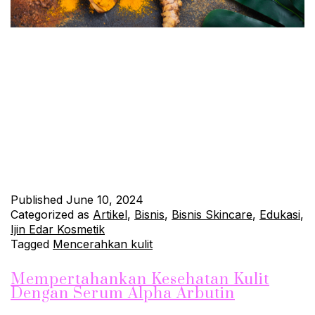
Peran Kunyit Bubur untuk Kulit yang Bersinar
Kulit yang sehat dan bersinar adalah impian bagi banyak orang,
dan salah satu cara alami untuk mencapai hal tersebut adalah
dengan menggunakan kunyit bubur. Dalam artikel ini, kita akan
menjelajahi manfaat luar biasa kunyit bubur untuk kesehatan
kulit, serta peran penting jahe bubur dalam menjaga kulit tetap
segar dan bercahaya. 1. Kunyit Bubur: …
Continue reading
Published
June 10, 2024
Categorized as
Artikel
,
Bisnis
,
Bisnis Skincare
,
Edukasi
,
Ijin Edar Kosmetik
Tagged
Mencerahkan kulit
Mempertahankan Kesehatan Kulit
Dengan Serum Alpha Arbutin