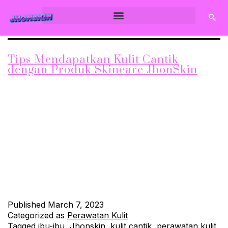
Tips Mendapatkan Kulit Cantik
dengan Produk Skincare JhonSkin
Tips Mendapatkan Kulit Cantik dengan Produk Skincare
JhonSkin – Kulit cantik merupakan impian bagi setiap orang,
terutama bagi remaja dan ibu-ibu. Selain membuat tampilan
lebih menarik, kulit cantik juga menunjukkan kesehatan dan
kesejahteraan dari dalam. Untuk mendapatkan kulit cantik,
tidak hanya butuh perawatan dari dalam, namun juga perlu
perawatan dari luar dengan menggunakan produk skincare…
Continue reading
Published
March 7, 2023
Categorized as
Perawatan Kulit
Tagged
ibu-ibu
,
Jhonskin
,
kulit cantik
,
perawatan kulit
,