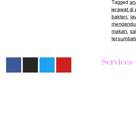
Tagged
an
jerawat di 
bakteri
,
la
mengandun
makan
,
sa
tersumbatn
Services
Face Treatmen
Manicure
Lips Treatment
Padicure
Filler & Botox
Body Care
Copyright © 2022 Neermala, All rights reserved. Power