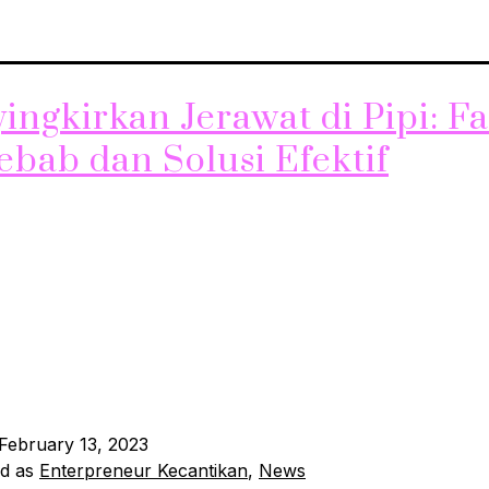
ngkirkan Jerawat di Pipi: Fa
bab dan Solusi Efektif
alah masalah kulit yang biasanya terjadi akibat tersumbatn
h minyak dan sel kulit mati. Jerawat sering muncul di area
iki banyak kelenjar minyak, seperti pipi. Oleh karena itu, p
 mengetahui penyebab jerawat di pipi dan cara mengatasin
February 13, 2023
ed as
Enterpreneur Kecantikan
,
News