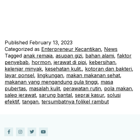
Jerawat sering muncul di area tubuh yang memiliki banyak
kelenjar minyak, seperti pipi. Oleh karena itu, penting bagi kita
untuk mengetahui penyebab jerawat di pipi dan cara
mengatasinya.
Published
February 13, 2023
Categorized as
Enterpreneur Kecantikan
,
News
Tagged
anak remaja
,
asupan gizi
,
bahan alami
,
faktor
penyebab
,
hormon
,
jerawat di pipi
,
kebersihan
,
kelenjar minyak
,
kesehatan kulit.
,
kotoran dan bakteri
,
layar ponsel
,
lingkungan
,
makan makanan sehat
,
makanan yang mengandung gula tinggi
,
masa
pubertas
,
masalah kulit
,
perawatan rutin
,
pola makan
,
salep jerawat
,
sarung bantal
,
seprai kasur
,
solusi
efektif
,
tangan
,
tersumbatnya folikel rambut