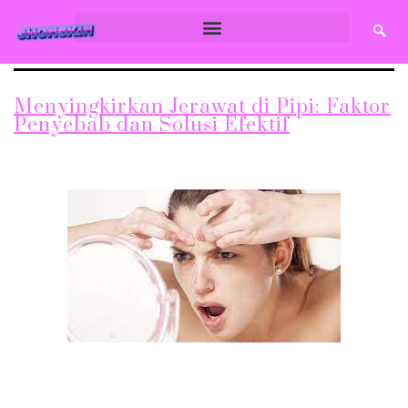
Menyingkirkan Jerawat di Pipi: Faktor
Penyebab dan Solusi Efektif
Jerawat adalah masalah kulit yang biasanya terjadi akibat
tersumbatnya folikel rambut oleh minyak dan sel kulit mati.